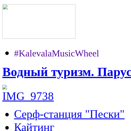
#KalevalaMusicWheel
Водный туризм. Пару
Серф-станция "Пески"
Кайтинг