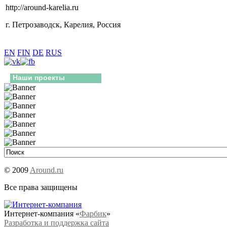
http://around-karelia.ru
г. Петрозаводск, Карелия, Россия
EN
FIN
DE
RUS
Наши проекты
© 2009
Around.ru
Все права защищены
Интернет-компания «
Фарбик
»
Разработка и поддержка сайта