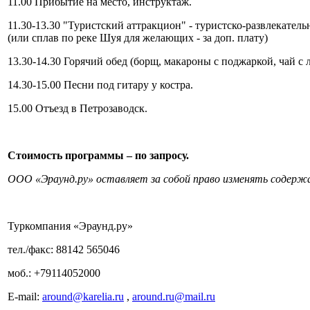
11.00 Прибытие на место, инструктаж.
11.30-13.30 "Туристский аттракцион" - туристско-развлекател
(или сплав по реке Шуя для желающих - за доп. плату)
13.30-14.30 Горячий обед (борщ, макароны с поджаркой, чай с 
14.30-15.00 Песни под гитару у костра.
15.00 Отъезд в Петрозаводск
.
Cтоимость программы – по запросу.
ООО «Эраунд.ру» оставляет за собой право изменять содержа
Туркомпания «Эраунд.ру»
тел./факс: 88142 565046
моб.: +79114052000
E-mail:
around@karelia.ru
,
around.ru@mail.ru