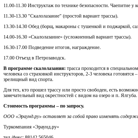
11.00-11.30 Инструктаж по технике безопасности. Чаепитие у к
11.30-13.30 "Скалолазание" (простой вариант трассы).
13.30-14.30 Обед (борщ, макароны с тушенкой и поджаркой, сала
14.00-16.30 «Скалолазание» (усложненный вариант трассы).
16.30-17.00 Подведение итогов, награждение.
17.00 Отъезд в Петрозаводск.
В программе скалолазания:
трасса проходится в специальном
человека со страховкой инструкторов, 2-3 человека готовятся 
зрелищный вид спорта.
Для тех, кто прошел трассу или просто свободен, есть возмо
замечательный вид окрестностей с видом на озеро и п. Ялгуба.
Стоимость программы – по запросу.
ООО «Эраунд.ру» оставляет за собой право изменять содержа
Туркомпания «Эраунд.ру»
тел./факс: 88142 565046