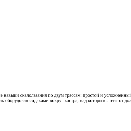
ые навыки скалолазания по двум трассам: простой и усложненны
ак оборудован сидаками вокруг костра, над которым - тент от дож