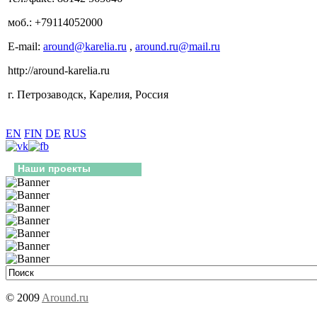
моб.: +79114052000
E-mail:
around@karelia.ru
,
around.ru@mail.ru
http://around-karelia.ru
г. Петрозаводск, Карелия, Россия
EN
FIN
DE
RUS
Наши проекты
© 2009
Around.ru