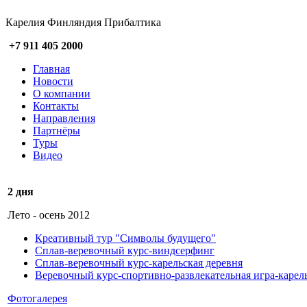
Карелия Финляндия Прибалтика
+7 911 405 2000
Главная
Новости
О компании
Контакты
Направления
Партнёры
Туры
Видео
2 дня
Лето - осень 2012
Креативный тур "Символы будущего"
Сплав-веревочный курс-виндсерфинг
Сплав-веревочный курс-карельская деревня
Веревочный курс-спортивно-развлекательная игра-карел
Фотогалерея