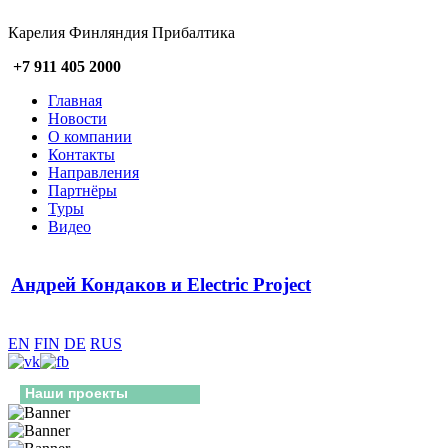
Карелия Финляндия Прибалтика
+7 911 405 2000
Главная
Новости
О компании
Контакты
Направления
Партнёры
Туры
Видео
Андрей Кондаков и Electric Project
EN
FIN
DE
RUS
Наши проекты