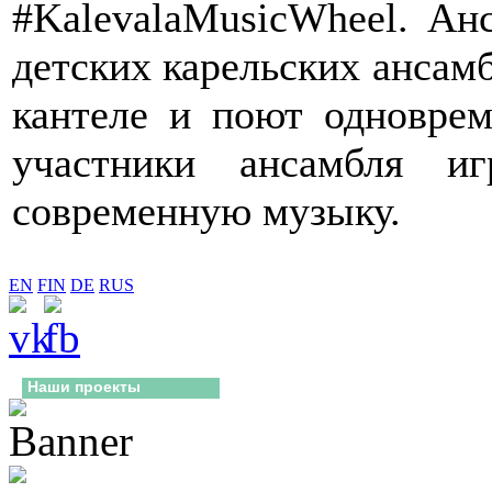
#
KalevalaMusicWheel
. Ан
детских карельских ансамб
кантеле и поют одновре
участники ансамбля и
современную музыку.
EN
FIN
DE
RUS
Наши проекты