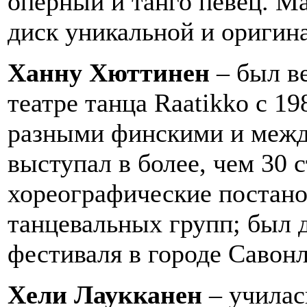
оперный и танго певец. М
диск уникальной и оригин
Ханну Хюттинен
– был в
театре танца Raatikko с 198
разными финскими и меж
выступал в более, чем 30 
хореографические постанов
танцевальных групп; был 
фестиваля в городе Савонл
Хели Лаукканен
– училас