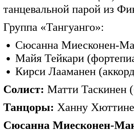
танцевальной парой из Фи
Группа «Тангуанго»:
Сюсанна Миесконен-Мак
Майя Тейкари (фортепиа
Кирси Лааманен (аккорд
Солист:
Матти Таскинен (
Танцоры:
Ханну Хюттинен
Сюсанна Миесконен-Ма