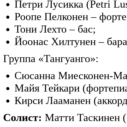
Петри Лусикка (Petri Lus
Роопе Пелконен – форте
Тони Лехто – бас;
Йоонас Хилтунен – бар
Группа «Тангуанго»:
Сюсанна Миесконен-Мак
Майя Тейкари (фортепиа
Кирси Лааманен (аккорд
Солист:
Матти Таскинен (