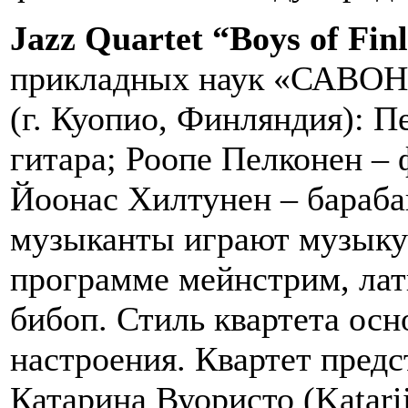
Jazz Quartet “Boys of Fin
прикладных наук «САВО
(г. Куопио, Финляндия): Пе
гитара; Роопе Пелконен – 
Йоонас Хилтунен – бараб
музыканты играют музыку 
программе мейнстрим, лат
бибоп. Стиль квартета осн
настроения. Квартет пред
Катарина Вуористо (Katarii