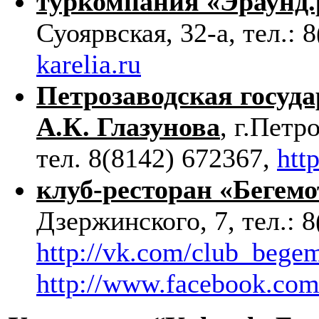
туркомпания «Эраунд.
Суоярвская, 32-а, тел.:
karelia.ru
Петрозаводская госуда
А.К. Глазунова
, г.Петр
тел. 8(8142) 672367,
htt
клуб-ресторан «Бегемо
Дзержинского, 7, тел.: 
http://vk.com/club_bege
http://www.facebook.co