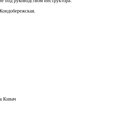
ие под руководством инструктора.
Кондобережская.
а Кивач