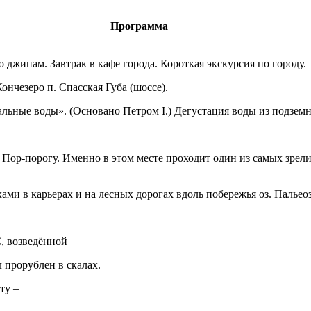
Программа
по джипам. Завтрак в кафе города. Короткая экскурсия по городу.
Кончезеро п. Спасская Губа (шоссе).
альные воды». (Основано Петром I.) Дегустация воды из подзем
у Пор-порогу. Именно в этом месте проходит один из самых зре
ками в карьерах и на лесных дорогах вдоль побережья оз. Палье
, возведённой
л прорублен в скалах.
ту –