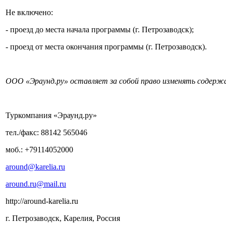
Не включено:
- проезд до места начала программы (г. Петрозаводск);
- проезд от места окончания программы (г. Петрозаводск).
ООО «Эраунд.ру» оставляет за собой право изменять содержа
Туркомпания «Эраунд.ру»
тел./факс: 88142 565046
моб.: +79114052000
around@karelia.ru
around.ru@mail.ru
http://around-karelia.ru
г. Петрозаводск, Карелия, Россия