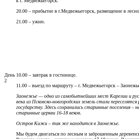
к г. Медвежьегорск.
20.00 – прибытие в г.Медвежьегорск, размещение в лесн
21.00 – ужин.
День
10.00 – завтрак в гостинице.
2
11.00 – выезд по маршруту – г. Медвежьегорск – Заонежь
Заонежье — одно из самобытнейших мест Карелии и русск
века из Псковско-новгородских земель стали переселятся
государству. Здесь сохранились старинные поселения – 
старинные церкви 16-18 веков.
Остров Кижи – так же находится в Заонежье.
Мы будем двигаться по лесным и заброшенным деревенск