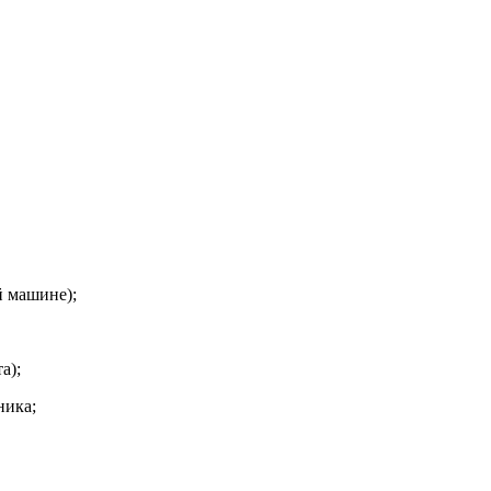
й машине);
а);
ника;