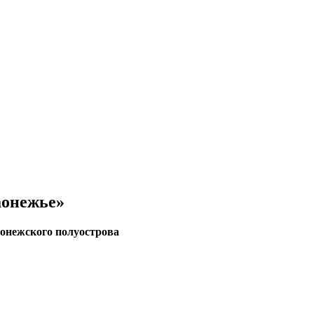
аонежье»
аонежского полуострова