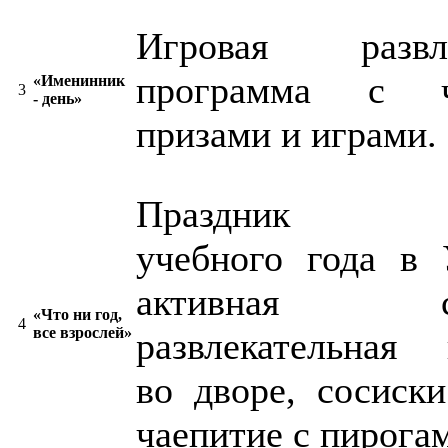
Игровая развле
программа с ча
«Именинник
3
- день»
призами и играми.
Праздник ок
учебного года в 
активная спо
«Что ни год,
4
все взрослей»
развлекательная 
во дворе, сосиски
чаепитие с пирогам