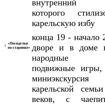
внутренний и
которого стили
карельскую избу
конца 19 - начало 
«Посиделки
дворе и в доме п
1
по-старинке»
народные м
подвижные игры, 
миниэкскурси
карельской семь
веков, с чаепи