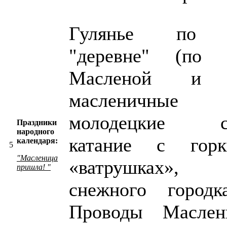
Гулянье по у
"деревне" (по 
Масленой и б
масленичны
молодецкие сос
Праздники
народного
катание с го
календаря:
5
"Масленица
«ватрушках»,
пришла! "
снежного городка
Проводы Маслен