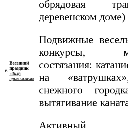
обрядовая тр
деревенском доме)
Подвижные весел
конкурсы, мо
состязания: катани
Весенний
праздник
6
«Зиму
на «ватрушках»
провожаем»
снежного городка
вытягивание каната
Активный т