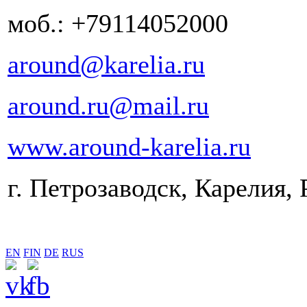
моб.: +79114052000
around@karelia.ru
around.ru@mail.ru
www.around-karelia.ru
г. Петрозаводск, Карелия, 
EN
FIN
DE
RUS